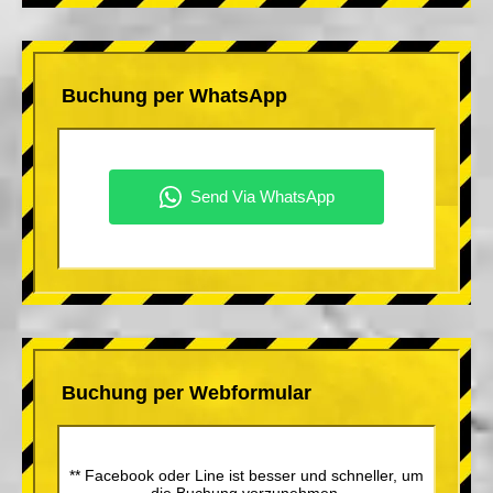
Buchung per WhatsApp
Buchung per Webformular
** Facebook oder Line ist besser und schneller, um
die Buchung vorzunehmen.