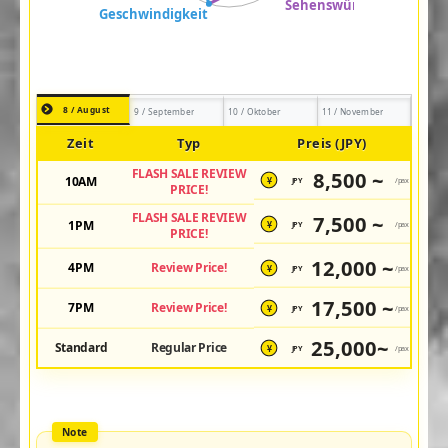
8 / August
9 / September
10 / Oktober
11 / November
Zeit
Typ
Preis (JPY)
FLASH SALE REVIEW
8,500 ~
10AM
JPY
/pax
¥
PRICE!
FLASH SALE REVIEW
7,500 ~
1PM
JPY
/pax
¥
PRICE!
12,000 ~
4PM
Review Price!
JPY
/pax
¥
17,500 ~
7PM
Review Price!
JPY
/pax
¥
25,000~
Standard
Regular Price
JPY
/pax
¥