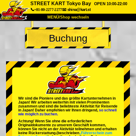
STREET KART Tokyo Bay
OPEN 10:00-22:00
📞+81-80-2277-2277
📧
shina@kart.st
MENÜ/Shop wechseln
START
Buchung
Über uns
Spezifikationen
Preise
Anfahrt
Bewertungen
FAQ
Unternehmen
Buchung
Shop wechseln
Tokio Shinagawa
Tokio Akihabara#1
Tokio Akihabara#2
Tokio Shibuya
Wir sind die
Pioniere
und das
größte Kartunternehmen
in
Tokio Shibuya Annex
Tokio Bucht
Japan! Wir arbeiten weiterhin mit
vielen Prominenten
zusammen und sind die
beliebteste Aktivität
für Reisende
in Japan! Daher empfehlen wir Ihnen dringend,
so schnell
Tokio Asakusa
Osaka
wie möglich zu buchen.
Achtung! Wenn Sie ohne die erforderlichen
Okinawa
Originaldokumente zu unserem Geschäft kommen,
können Sie nicht an der Aktivität teilnehmen und erhalten
keine Rückerstattung.
(beschrieben
„Führerschein zum