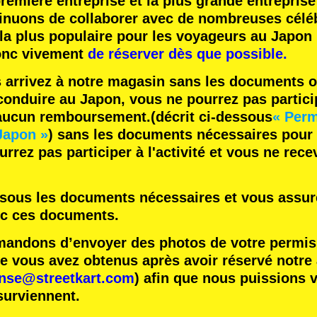
remière entreprise
et
la plus grande entreprise
inuons de collaborer avec
de nombreuses céléb
 la plus populaire
pour les voyageurs au Japon 
nc vivement
de réserver dès que possible.
s arrivez à notre magasin sans les documents o
onduire au Japon, vous ne pourrez pas participe
 aucun remboursement.
(décrit ci-dessous
« Perm
Japon »
) sans les documents nécessaires pour
rrez pas participer à l'activité et vous ne rec
essous les documents nécessaires et vous assure
ec ces documents.
ndons d’envoyer des photos de votre permis 
vous avez obtenus après avoir réservé notre ac
ense@streetkart.com
) afin que nous puissions v
surviennent.