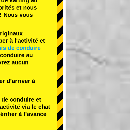
 de karting
au
rités
et nous
! Nous vous
riginaux
r à l'activité et
is de conduire
 conduire au
evrez aucun
r d’arriver à
de conduire et
tivité via le chat
érifier à l’avance