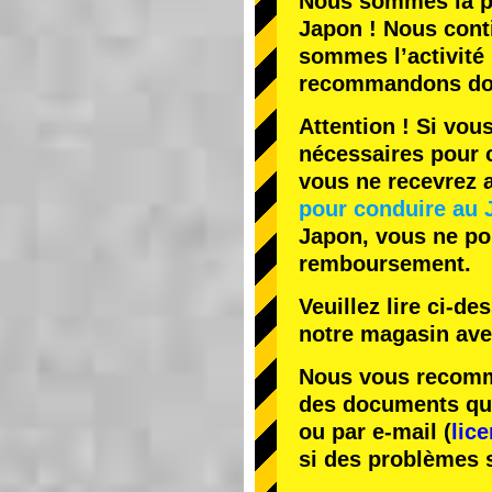
Nous sommes la
p
Japon ! Nous cont
sommes l’
activité
recommandons do
Attention ! Si vou
nécessaires pour c
vous ne recevrez
pour conduire au 
Japon, vous ne pou
remboursement.
Veuillez lire ci-d
notre magasin av
Nous vous recomma
des documents que 
ou par e-mail (
lic
si des problèmes 