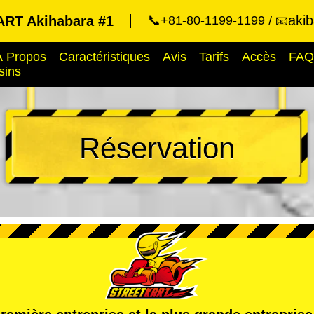
aki
RT Akihabara #1
📞+81-80-1199-1199
📧
À Propos
Caractéristiques
Avis
Tarifs
Accès
FAQ
sins
Réservation