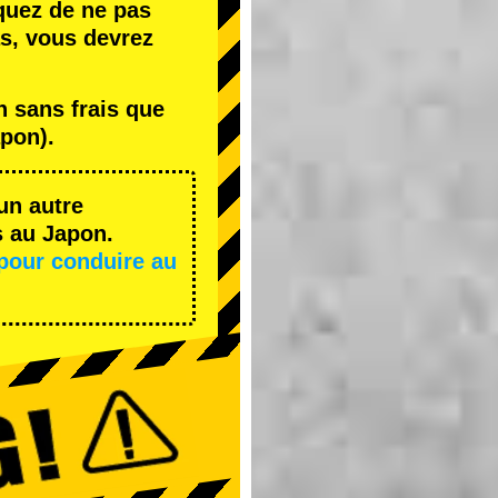
quez de ne pas
s, vous devrez
 sans frais que
pon).
un autre
s au Japon.
pour conduire au