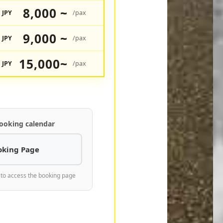
8,000 ~
JPY
/pax
9,000 ~
JPY
/pax
15,000~
JPY
/pax
ooking calendar
oking Page
 to access the booking page