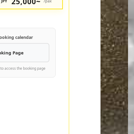
25,000~
JPY
/pax
ooking calendar
oking Page
 to access the booking page