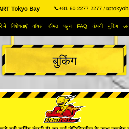
tokyob
RT Tokyo Bay
📞+81-80-2277-2277
📧
े में
विशेषताएँ
वॉयस
कीमत
पहुंच
FAQ
कंपनी
बुकिंग
अन्
बुकिंग