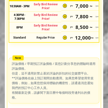
Early Bird Review
7,000 ~
10:30AM - 3PM
JPY
/pax
¥
Price!
4:30PM -
Early Bird Review
7,800 ~
JPY
/pax
¥
7:30PM
Price!
Early Bird Review
8,500 ~
8PM
JPY
/pax
¥
Price!
12,000~
Standard
Regular Price
JPY
/pax
¥
評論價格 / 早期預訂評論價格 / 當您計劃分享您的體驗時適用
評論價格。
但是，這不適用於禁止基於評論的折扣的社交媒體平台。
**評論價格在線上預訂期間自動應用。如果您希望使用常規
價格，例如，如果您想保持體驗的機密性，請通過消息通知
我們的預訂中心工作人員。
有關最新定價，請參閱下面日曆中每個時段旁邊列出的價
格。