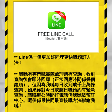
** Line係一個更加好同埋更快嘅預訂方
法！
** 我哋有專門嘅團隊處理所有查詢，收到
查詢後會即時回應（正常回應時間係幾個
鐘頭）。但因為我哋每日收到成千上萬條
查詢，如果你對今日或聽日嘅預約有緊急
查詢，請喺辦公時間打電話俾我哋嘅預訂
中心。呢個係最快同最直接嘅方法聯絡我
哋！