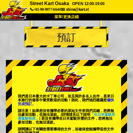
Street Kart Osaka
OPEN 12:00-19:00
📞+81-90-9977-6644
📧
shina@kart.st
菜單/更換店鋪
首頁
預訂
關於
規格
價格
交通方式
顧客聲音
常見問題
公司
預訂
更換店鋪
東京 品川 #1
東京 秋葉原 #1
東京 秋葉原 #2
東京 澀谷
我們是日本最大的卡丁車公司，並且與
許多名人
合作，是來日
東京 澀谷附店
東京灣
本旅行的遊客中
最受歡迎的活動
！因此，我們強烈建議您
儘快
完成預訂。
東京 淺草
大阪
請注意！如果您沒有攜帶必要的原始文件來我們店鋪，您將無
法參加活動，也無法退款。
(詳情請見以下說明
「在日本駕駛所
需駕駛執照」
) 若沒有攜帶在日本駕駛所需的文件，您將無法
沖繩
參加活動，也無法退款。
請閱讀以下有關您需要獲得的文件，並確保您能攜帶這些文件