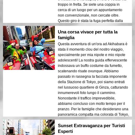
troppo in fretta. Se siete una coppia in
cerca di un luogo per un appuntamento
non convenzionale, non cercate oltre.
Questo giro è stata la fuga perfetta dalla
nostra frenesia quotidiana!
Una corsa vivace per tutta la
famiglia
Questa avventura di un'ora ad Akihabara è
stata il momento clou del nostro viaggio,
specialmente per mia nipote e mio nipote
adolescenti! La nostra guida effervescente
indossava un buffo costume da fumetto,
scatenando risate ovunque. Abbiamo
passato in rassegna la facciata imponente
della Stazione di Tokyo, poi siamo entrati
nel lussuoso quartiere di Ginza, catturando
innumerevoli foto lungo il cammino.
Nonostante il traffico imprevedibile,
abbiamo concluso con molto tempo per il
pranzo. Per le famiglie che desiderano una
panoramica compatta ma colorata di Tokyo,
questa gioiosa escursione è davvero
Sunset Extravaganza per Turisti
imperdibile!
Esperti