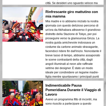
città. Se desideri uno sguardo veloce ma
emozionante sulla Tokyo moderna, questo
Rinfrescante giro mattutino con
giro è un vincitore! 🚀
mia mamma
Mia madre e io abbiamo iniziato la nostra
giornata con questo delizioso percorso di
un'ora da Akihabara attraverso il grandioso
distretto della Stazione di Tokyo, per poi
proseguire verso la glamourosa Ginza. La
nostra guida amichevole indossava un
costume da cartone animato stravagante,
facendoci ridere fin dall'inizio. Nonostante il
breve lasso di tempo, abbiamo assaporato
le scene contrastanti della città, dagli
angoli illuminati al neon alle raffinate
vetrine dei designer. È stato un modo
ideale per condividere un legame madre-
figlia mentre spuntavamo i principali punti
di riferimento di Tokyo. Altamente
Indimenticabile Pausa
raccomandato per un dolce avventura
mattutina!
Pomeridiana Durante il Viaggio di
Lavoro
Avevo un programma fitto di incontri, ma
sono riuscito a partecipare a questo