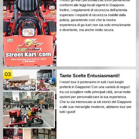
I nostri go-kart personalizzati sono pienamente
conformi alle leggi locali vigenti in Giappone.
Inoltre, i regolamenti di sicurezza dell'azienda
superano i requisiti di sicurezza stabiliti dalla
polizia, garantendo così che la nostra
esperienza di go-kart non sia solo emozionante
e divertente, ma anche molto sicura.
03
Tante Scelte Entusiasmanti!
I nostri tour ti porteranno in tutti i tuoi luoghi
preferiti in Giappone! Con una varietà di negozi
tra cui scegliere nelle principali città, avrai molte
opzioni per personalizzare la tua esperienza.
Che tu sia interessato ai siti storici del Giappone
o alle sue meraviglie moderne, abbiamo tour per
tutti i gusti!