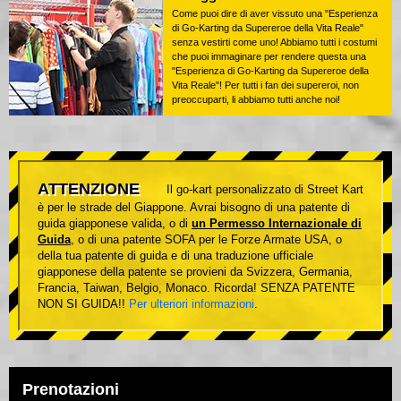
Come puoi dire di aver vissuto una "Esperienza
di Go-Karting da Supereroe della Vita Reale"
senza vestirti come uno! Abbiamo tutti i costumi
che puoi immaginare per rendere questa una
"Esperienza di Go-Karting da Supereroe della
Vita Reale"! Per tutti i fan dei supereroi, non
preoccuparti, li abbiamo tutti anche noi!
ATTENZIONE
Il go-kart personalizzato di Street Kart
è per le strade del Giappone. Avrai bisogno di una patente di
guida giapponese valida, o di
un Permesso Internazionale di
Guida
, o di una patente SOFA per le Forze Armate USA, o
della tua patente di guida e di una traduzione ufficiale
giapponese della patente se provieni da Svizzera, Germania,
Francia, Taiwan, Belgio, Monaco. Ricorda! SENZA PATENTE
NON SI GUIDA!!
Per ulteriori informazioni
.
Prenotazioni