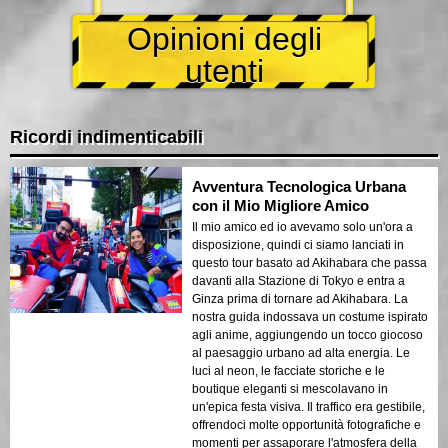
Opinioni degli
utenti
Ricordi indimenticabili
Avventura Tecnologica Urbana
con il Mio Migliore Amico
Il mio amico ed io avevamo solo un'ora a
disposizione, quindi ci siamo lanciati in
questo tour basato ad Akihabara che passa
davanti alla Stazione di Tokyo e entra a
Ginza prima di tornare ad Akihabara. La
nostra guida indossava un costume ispirato
agli anime, aggiungendo un tocco giocoso
al paesaggio urbano ad alta energia. Le
luci al neon, le facciate storiche e le
boutique eleganti si mescolavano in
un'epica festa visiva. Il traffico era gestibile,
offrendoci molte opportunità fotografiche e
momenti per assaporare l'atmosfera della