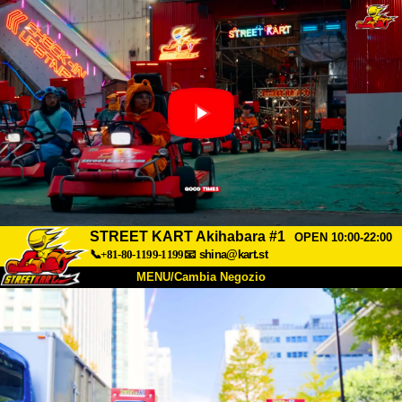
STREET KART Akihabara #1
OPEN 10:00-22:00
📞+81-80-1199-1199
📧
shina@kart.st
MENU/Cambia Negozio
INIZIO
Chi Siamo
Specifiche
Prezzo
Accesso
Recensioni
FAQ