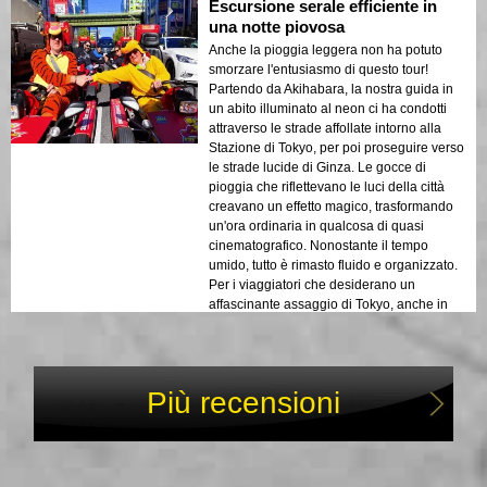
Escursione serale efficiente in
una notte piovosa
Anche la pioggia leggera non ha potuto
smorzare l'entusiasmo di questo tour!
Partendo da Akihabara, la nostra guida in
un abito illuminato al neon ci ha condotti
attraverso le strade affollate intorno alla
Stazione di Tokyo, per poi proseguire verso
le strade lucide di Ginza. Le gocce di
pioggia che riflettevano le luci della città
creavano un effetto magico, trasformando
un'ora ordinaria in qualcosa di quasi
cinematografico. Nonostante il tempo
umido, tutto è rimasto fluido e organizzato.
Per i viaggiatori che desiderano un
affascinante assaggio di Tokyo, anche in
condizioni meno che ideali, questo
percorso è un vero piacere!
Più recensioni