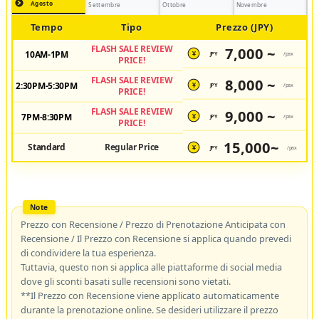
Agosto
Settembre
Ottobre
Novembre
Tempo
Tipo
Prezzo (JPY)
FLASH SALE REVIEW
7,000 ~
10AM-1PM
JPY
/pax
¥
PRICE!
FLASH SALE REVIEW
8,000 ~
2:30PM-5:30PM
JPY
/pax
¥
PRICE!
FLASH SALE REVIEW
9,000 ~
7PM-8:30PM
JPY
/pax
¥
PRICE!
15,000~
Standard
Regular Price
JPY
/pax
¥
Prezzo con Recensione / Prezzo di Prenotazione Anticipata con
Recensione / Il Prezzo con Recensione si applica quando prevedi
di condividere la tua esperienza.
Tuttavia, questo non si applica alle piattaforme di social media
dove gli sconti basati sulle recensioni sono vietati.
**Il Prezzo con Recensione viene applicato automaticamente
durante la prenotazione online. Se desideri utilizzare il prezzo