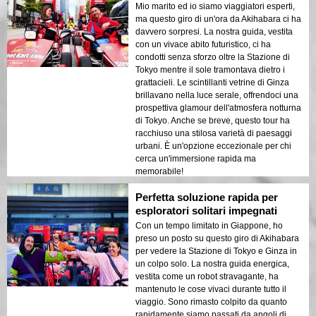
Mio marito ed io siamo viaggiatori esperti,
ma questo giro di un'ora da Akihabara ci ha
davvero sorpresi. La nostra guida, vestita
con un vivace abito futuristico, ci ha
condotti senza sforzo oltre la Stazione di
Tokyo mentre il sole tramontava dietro i
grattacieli. Le scintillanti vetrine di Ginza
brillavano nella luce serale, offrendoci una
prospettiva glamour dell'atmosfera notturna
di Tokyo. Anche se breve, questo tour ha
racchiuso una stilosa varietà di paesaggi
urbani. È un'opzione eccezionale per chi
cerca un'immersione rapida ma
memorabile!
Perfetta soluzione rapida per
esploratori solitari impegnati
Con un tempo limitato in Giappone, ho
preso un posto su questo giro di Akihabara
per vedere la Stazione di Tokyo e Ginza in
un colpo solo. La nostra guida energica,
vestita come un robot stravagante, ha
mantenuto le cose vivaci durante tutto il
viaggio. Sono rimasto colpito da quanto
rapidamente siamo passati da angoli di