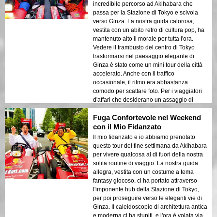
incredibile percorso ad Akihabara che
passa per la Stazione di Tokyo e scivola
verso Ginza. La nostra guida calorosa,
vestita con un abito retro di cultura pop, ha
mantenuto alto il morale per tutta l'ora.
Vedere il trambusto del centro di Tokyo
trasformarsi nel paesaggio elegante di
Ginza è stato come un mini tour della città
accelerato. Anche con il traffico
occasionale, il ritmo era abbastanza
comodo per scattare foto. Per i viaggiatori
d'affari che desiderano un assaggio di
Tokyo veloce ma vibrante, questo è
Fuga Confortevole nel Weekend
perfetto!
con il Mio Fidanzato
Il mio fidanzato e io abbiamo prenotato
questo tour del fine settimana da Akihabara
per vivere qualcosa al di fuori della nostra
solita routine di viaggio. La nostra guida
allegra, vestita con un costume a tema
fantasy giocoso, ci ha portato attraverso
l'imponente hub della Stazione di Tokyo,
per poi proseguire verso le eleganti vie di
Ginza. Il caleidoscopio di architettura antica
e moderna ci ha stupiti, e l'ora è volata via