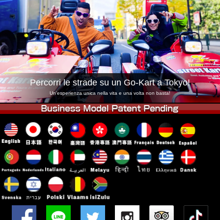
Azienda
Prenotazioni
Cambia Negozio
Tokyo Shinagawa
Tokyo Akihabara#1
Tokyo Akihabara#2
Tokyo Shibuya
Tokyo Shibuya Annex
Tokyo Bay
Percorri le strade su un Go-Kart a Tokyo!
Tokyo Asakusa
Osaka
Un'esperienza unica nella vita e una volta non basta!
Okinawa