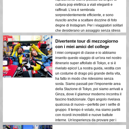
cultura pop elettrica a viali eleganti e
raffinati. L'ora è sembrata
sorprendentemente efficiente, e sono
riuscito anche a scattare dozzine di foto
degne di Instagram. Per i viaggiatori solitari
che desiderano un assaggio senza stress
di Tokyo, è pura oro!
Divertente tour di mezzogiorno
con i miei amici del college
I miei compagni di classe e io abbiamo
inserito questo viaggio di un'ora nel nostro
itinerario super affollato di Tokyo, e si è
rivelato epico! La nostra guida, vestita con
un costume di drago più grande della vita,
ha fatto in modo che ridessimo senza
sosta. Siamo passati per l'imponente area
della Stazione di Tokyo, poi siamo arrivati a
Ginza, dove il glamour moderno incontra il
fascino tradizionale. Ogni angolo rivelava
qualcosa di nuovo—perfetto per i selfie di
gruppo. Il tempo è volato, ma siamo partiti
con ricordi incredibili e nuove battute
interne. Un'esperienza da provare per i
gruppi di amici amanti del divertimento!