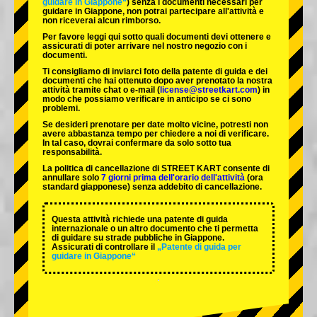
guidare in Giappone“
) senza i documenti necessari per
guidare in Giappone, non potrai partecipare all'attività e
non riceverai alcun rimborso.
Per favore leggi qui sotto quali documenti devi ottenere e
assicurati di poter arrivare nel nostro negozio con i
documenti.
Ti consigliamo di inviarci foto della patente di guida e dei
documenti che hai ottenuto dopo aver prenotato la nostra
attività tramite chat o e-mail (
license@streetkart.com
) in
modo che possiamo verificare in anticipo se ci sono
problemi.
Se desideri prenotare per date molto vicine, potresti non
avere abbastanza tempo per chiedere a noi di verificare.
In tal caso, dovrai confermare da solo sotto tua
responsabilità.
La politica di cancellazione di STREET KART consente di
annullare solo
7 giorni prima dell'orario dell'attività
(ora
standard giapponese) senza addebito di cancellazione.
Questa attività richiede una patente di guida
internazionale o un altro documento che ti permetta
di guidare su strade pubbliche in Giappone.
Assicurati di controllare il
„Patente di guida per
guidare in Giappone“