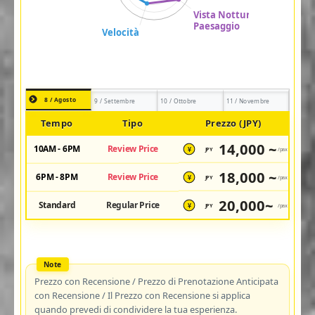
8 / Agosto
9 / Settembre
10 / Ottobre
11 / Novembre
Tempo
Tipo
Prezzo (JPY)
14,000 ~
10AM - 6PM
Review Price
JPY
/pax
¥
18,000 ~
6PM - 8PM
Review Price
JPY
/pax
¥
20,000~
Standard
Regular Price
JPY
/pax
¥
Prezzo con Recensione / Prezzo di Prenotazione Anticipata
con Recensione / Il Prezzo con Recensione si applica
quando prevedi di condividere la tua esperienza.