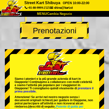
Street Kart Shibuya
OPEN 10:00-22:00
📞+81-80-9999-2525
📧
shina@kart.st
MENU/Cambia Negozio
INIZIO
Prenotazioni
Chi Siamo
Specifiche
Prezzo
Accesso
Recensioni
FAQ
Azienda
Prenotazioni
Cambia Negozio
Tokyo Shinagawa
Tokyo Akihabara#1
Tokyo Akihabara#2
Tokyo Shibuya
Siamo i
pionieri
e la
più grande azienda di kart
in
Tokyo Shibuya Annex
Tokyo Bay
Giappone! Continuiamo a collaborare con
molti celebrità
e siamo l'
attività più popolare
per i viaggiatori in
Giappone! Ti consigliamo quindi vivamente di
prenotare il
Tokyo Asakusa
Osaka
prima possibile.
Attenzione! Se arrivi nel nostro negozio senza i
Okinawa
documenti originali richiesti per guidare in Giappone, non
potrai partecipare all'attività e non riceverai alcun
rimborso.
(descritti di seguito
„Patente di guida per