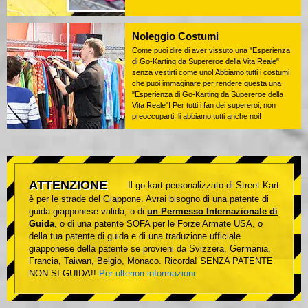
Noleggio Costumi
Come puoi dire di aver vissuto una "Esperienza
di Go-Karting da Supereroe della Vita Reale"
senza vestirti come uno! Abbiamo tutti i costumi
che puoi immaginare per rendere questa una
"Esperienza di Go-Karting da Supereroe della
Vita Reale"! Per tutti i fan dei supereroi, non
preoccuparti, li abbiamo tutti anche noi!
ATTENZIONE
Il go-kart personalizzato di Street Kart
è per le strade del Giappone. Avrai bisogno di una patente di
guida giapponese valida, o di
un Permesso Internazionale di
Guida
, o di una patente SOFA per le Forze Armate USA, o
della tua patente di guida e di una traduzione ufficiale
giapponese della patente se provieni da Svizzera, Germania,
Francia, Taiwan, Belgio, Monaco. Ricorda! SENZA PATENTE
NON SI GUIDA!!
Per ulteriori informazioni
.