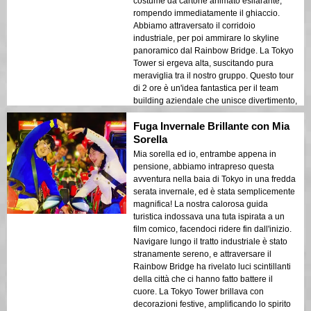
costume da cartone animato esilarante,
rompendo immediatamente il ghiaccio.
Abbiamo attraversato il corridoio
industriale, per poi ammirare lo skyline
panoramico dal Rainbow Bridge. La Tokyo
Tower si ergeva alta, suscitando pura
meraviglia tra il nostro gruppo. Questo tour
di 2 ore è un'idea fantastica per il team
building aziendale che unisce divertimento,
legame e vibrazioni uniche della città!
Fuga Invernale Brillante con Mia
Sorella
Mia sorella ed io, entrambe appena in
pensione, abbiamo intrapreso questa
avventura nella baia di Tokyo in una fredda
serata invernale, ed è stata semplicemente
magnifica! La nostra calorosa guida
turistica indossava una tuta ispirata a un
film comico, facendoci ridere fin dall'inizio.
Navigare lungo il tratto industriale è stato
stranamente sereno, e attraversare il
Rainbow Bridge ha rivelato luci scintillanti
della città che ci hanno fatto battere il
cuore. La Tokyo Tower brillava con
decorazioni festive, amplificando lo spirito