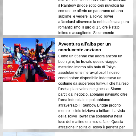
il Rainbow Bridge sotto cieli nuvolosi ha
comunque offerto un panorama urbano
sublime, e vedere la Tokyo Tower
affacciarsi attraverso la nebbia è stata pura
romanticismo. Il giro di 1,5 ore è stato
intimo e accogliente. Sicuramente
un'esperienza imperdibile a Tokyo per i
Avventura all'alba per un
neosposi in cerca di un viaggio da sogno!
conducente anziano
Come un 65enne che adora ancora un
buon giro, ho trovato questo viaggio
mattutino intorno alla baia di Tokyo
assolutamente meraviglioso! Il nostro
coordinatore disponibile indossava un
costume da supereroe funky, il che ha reso
l'uscita piacevolmente giocosa. Siamo
partiti dal negozio, abbiamo navigato oltre
l'area industriale e poi abbiamo
attraversato il Rainbow Bridge proprio
mentre il cielo iniziava a brillare. La vista
della Tokyo Tower che splendeva nella
luce del mattino era mozzafiato. Questa
attrazione insolita di Tokyo è perfetta per
chiunque ami le emozioni panoramiche!