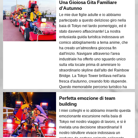
Una Gioiosa Gita Familiare
d'Autunno
Le mie due figlie adulte e io abbiamo
partecipato a questo delizioso giro nella
baia di Tokyo nel tardo pomeriggio, ed è
stato davvero affascinante! La nostra
entusiasta guida turistica indossava un
comico abbigliamento a tema anime, che
ha creato un'atmosfera giocosa fin
dall'inizio. Navigare attraverso l'area
industriale ha offerto uno sguardo unico
sulla vita locale prima di ammirare lo
straordinario skyline dall'alto del Rainbow
Bridge. La Tokyo Tower brillava nell'aria
fresca d'autunno, creando foto stupende.
Questo memorabile percorso turistico ha
davvero catturato i nostri cuori!
Perfetta emozione di team
building
I miei colleghi e io abbiamo inserito questa
emozionante escursione nella baia di
Tokyo nel nostro viaggio di lavoro, e si è
rivelata una decisione straordinaria! Il
nostro istruttore vivace indossava un