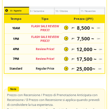
8 / Agosto
9 / Settembre
10 / Ottobre
11 / Novembre
Tempo
Tipo
Prezzo (JPY)
FLASH SALE REVIEW
8,500 ~
10AM
JPY
/pax
¥
PRICE!
FLASH SALE REVIEW
7,500 ~
1PM
JPY
/pax
¥
PRICE!
12,000 ~
4PM
Review Price!
JPY
/pax
¥
17,500 ~
7PM
Review Price!
JPY
/pax
¥
25,000~
Standard
Regular Price
JPY
/pax
¥
Prezzo con Recensione / Prezzo di Prenotazione Anticipata con
Recensione / Il Prezzo con Recensione si applica quando prevedi
di condividere la tua esperienza.