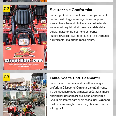
02
Sicurezza e Conformità
I nostri go-kart personalizzati sono pienamente
conformi alle leggi locali vigenti in Giappone.
Inoltre, i regolamenti di sicurezza dell'azienda
superano i requisiti di sicurezza stabiliti dalla
polizia, garantendo così che la nostra
esperienza di go-kart non sia solo emozionante
e divertente, ma anche molto sicura.
03
Tante Scelte Entusiasmanti!
I nostri tour ti porteranno in tutti i tuoi luoghi
preferiti in Giappone! Con una varietà di negozi
tra cui scegliere nelle principali città, avrai molte
opzioni per personalizzare la tua esperienza.
Che tu sia interessato ai siti storici del Giappone
o alle sue meraviglie moderne, abbiamo tour per
tutti i gusti!