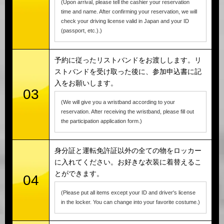
(Upon arrival, please tell the cashier your reservation
time and name. After confirming your reservation, we will
check your driving license valid in Japan and your ID
(passport, etc.).)
予約に従ったリストバンドをお渡しします。リ
ストバンドを受け取った後に、参加申込書に記
入をお願いします。
03
(We will give you a wristband according to your
reservation. After receiving the wristband, please fill out
the participation application form.)
身分証と運転免許証以外の全ての物をロッカー
に入れてください。お好きな衣装に着替えるこ
とができます。
04
(Please put all items except your ID and driver's license
in the locker. You can change into your favorite costume.)