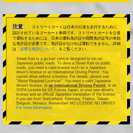
注意
ストリートカートは日本の公道を走行するために
設計されているゴーカート車両です。ストリートカートを公道
で運転するためには、日本の運転免許証や国際免許証等の有効
な免許証が必要です。免許証がなければ運転できません。詳細
は
「必要な免許について」
をご覧ください。
Street Kart is a go-kart vehicle designed to run on
Japanese public roads. To drive a Street Kart on public
roads, you need a valid license such as a Japanese
driver's license or an International Driving Permit. You
cannot drive without a license. For details, please see
"About Required Licenses". You need a valid Japanese
driver's license, or
an International Driving Permit
, or an
SOFA License for US Forces Japan, or your own driver's
license and an official Japanese translation of the license
if you are from Switzerland, Germany, France, Taiwan,
Belgium, Monaco. Remember! NO LICENSE NO DRIVE!!
For more information
.