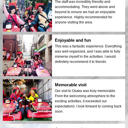
The staff was incredibly friendly and
accommodating. They went above and
beyond to ensure we had an enjoyable
experience. Highly recommended for
anyone visiting the area.
Enjoyable and fun
This was a fantastic experience. Everything
was well-organized, and I was able to fully
immerse myself in the activities. I would
definitely recommend it to friends.
Memorable visit
Our visit to Osaka was truly memorable.
From the welcoming atmosphere to the
exciting activities, it exceeded our
expectations. I look forward to coming back
soon.