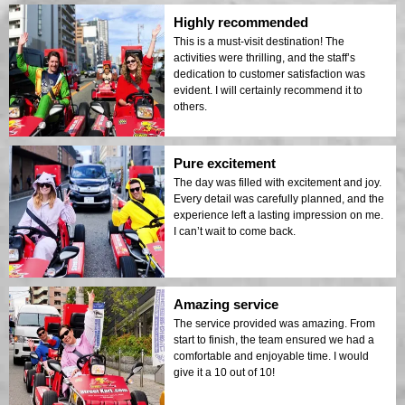
Highly recommended
This is a must-visit destination! The
activities were thrilling, and the staff’s
dedication to customer satisfaction was
evident. I will certainly recommend it to
others.
Pure excitement
The day was filled with excitement and joy.
Every detail was carefully planned, and the
experience left a lasting impression on me.
I can’t wait to come back.
Amazing service
The service provided was amazing. From
start to finish, the team ensured we had a
comfortable and enjoyable time. I would
give it a 10 out of 10!