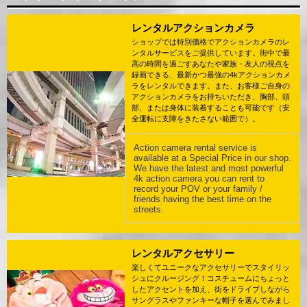
レンタルアクションカメラ
ショップでは特別価格でアクションカメラのレ
ンタルサービスをご提供しています。街中で最
高の時間を過ごすあなたや家族・友人の視点を
録画できる、最新かつ最強の4kアクションカメ
ラをレンタルできます。また、お客様ご自身の
アクションカメラをお持ちいただき、胸部、頭
部、または身体に装着することも可能です（安
全運転に支障をきたさない範囲で）。
Action camera rental service is
available at a Special Price in our shop.
We have the latest and most powerful
4k action camera you can rent to
record your POV or your family /
friends having the best time on the
streets.
レンタルアクセサリー
楽しくてユニークなアクセサリーでスタイリッ
シュにクルージング！コスチュームにちょっと
したアクセントを加え、街をドライブしながら
サングラスやファンキーな帽子を選んでみまし