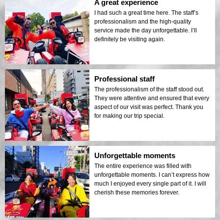
A great experience
I had such a great time here. The staff’s
professionalism and the high-quality
service made the day unforgettable. I’ll
definitely be visiting again.
Professional staff
The professionalism of the staff stood out.
They were attentive and ensured that every
aspect of our visit was perfect. Thank you
for making our trip special.
Unforgettable moments
The entire experience was filled with
unforgettable moments. I can’t express how
much I enjoyed every single part of it. I will
cherish these memories forever.