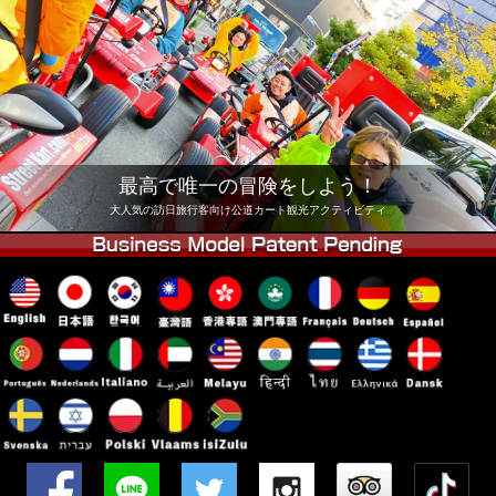
会社
予約
他店舗
東京 品川
東京 秋葉原 #1
東京 秋葉原 #2
東京 渋谷
東京 渋谷アネックス
東京ベイ
最高で唯一の冒険をしよう！
東京 浅草
大阪
大人気の訪日旅行客向け公道カート観光アクティビティ
沖縄