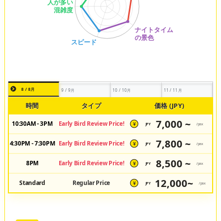
8 / 8月
9 / 9月
10 / 10月
11 / 11月
時間
タイプ
価格 (JPY)
7,000 ~
10:30AM - 3PM
Early Bird Review Price!
JPY
/pax
¥
7,800 ~
4:30PM - 7:30PM
Early Bird Review Price!
JPY
/pax
¥
8,500 ~
8PM
Early Bird Review Price!
JPY
/pax
¥
12,000~
Standard
Regular Price
JPY
/pax
¥