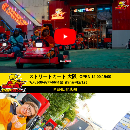
ストリートカート 大阪
OPEN 12:00-19:00
📞+81-90-9977-6644
📧
shina@kart.st
MENU/他店舗
トップ
概要
車両
価格
アクセス
評価
FAQ