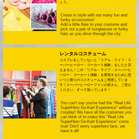
ょう。
Cruise in style with our many fun and
funky accessories!
Add a little flare to your costume and
pick out a pair of sunglasses or funky
hats as you drive through the city.
レンタルコスチューム
コスプレをしていないと「リアル・ライフ・ス
ーパーヒーロー・ゴーカート体験」をしたと言
えません！この「リアル・ライフ・スーパーヒ
ーロー・ゴーカート体験」を実現するために思
いつく限りのコスチュームをご用意していま
す！スーパーヒーローファンの皆さん、ご安心
ください、すべて揃っています！
You can't say you've had the "Real Life
SuperHero Go-Kart Experience" without
cosplay! We have all the costumes you
can think of to make this "Real Life
SuperHero Go-Kart Experience" come
true! Don't worry superhero fans, we
have it all!