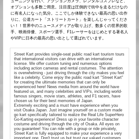
ューニングを行い、アクションカメラ、レンタルコスプレなど、
オプションも多数ご用意。注目度は圧倒的で街中を走るだけなの
に有名人になった気分。ここでしか体験できない最高の思い出作
りに、公道カート「ストリートカート」を楽しんじゃってくださ
い！！世界中のニュースメディアが取り上げ、数多くの世界的歌
手、映画俳優、スポーツ選手、F1レーサーをはじめとする著名人
やVIPに日本の最高の思い出として選ばれています。
Street Kart provides single-seat public road kart tourism tours
that international visitors can drive with an international
license. We offer custom tuning and numerous options
including action cameras and rental costumes. The attention
is overwhelming - just driving through the city makes you feel
like a celebrity. Come enjoy the public road kart "Street Kart"
for creating the ultimate memories that can only be
experienced here! News media from around the world have
featured us, and many celebrities and VIPs, including world-
famous singers, movie stars, athletes, and F1 racers, have
chosen us for their best memories of Japan.
Extremely exciting and a must have experience when you
visit Osaka Japan. Just imagine yourself on a custom made
go kart specifically tailored to realize the Real Life SuperHero
Go-Karting experience! Dress up in your favorite character
costume and driving through the city of Osaka. All eyes on
you guarantee! You can ride with a group or ride privately,
Street Kart is fully equipped to make your experience a very
important one. Don't trust us but trust our valued customers,