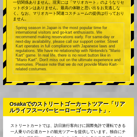
一切関係ありません。現実には「マリオカート」のようなリセ
ットボタンはありません。最高の体験と思い出をお見逃しな
く。なお、マリオカート関連コスチュームの提供は行っており
ません。
Spring season in Japan is the most popular time for
international visitors and go-kart enthusiasts. We
recommend making reservations early. For same-day or
next-day availability, please call our support center. Street
Kart operates in full compliance with Japanese laws and
regulations. We have no relationship with Nintendo's "Mario
Kart" game. In real life, there is no reset button like in
"Mario Kart". Don't miss out on the ultimate experience and
memories. Please note that we do not provide Mario Kart-
related costumes.
Osakaでのストリートゴーカートツアー「リア
ルライフスーパーヒーローゴーカート」.
ストリートカートでは、訪日旅行客向けに国際免許で運転できる
一人乗りの公道カートの観光ツアーを提供しています。独自にチ