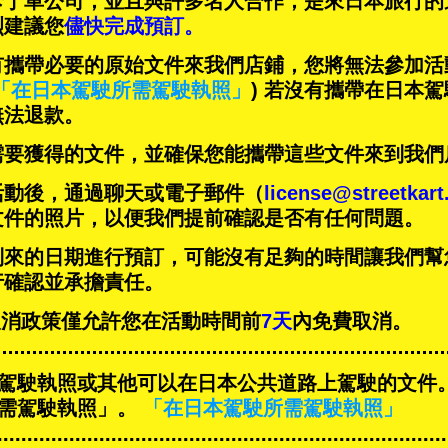
卡丁車公司，並且與
許多名人
合作，是來日本旅行的
烈建議您
儘快完成預訂。
有攜帶必要的原始文件來我們店鋪，您將無法參加活
「在日本駕駛所需駕駛執照」
) 若沒有攜帶在日本
無法退款。
需要獲得的文件，並確保您能攜帶這些文件來到我們
活動後，通過聊天或電子郵件（
license@streetkar
文件的照片，以便我們提前確認是否有任何問題。
到來的日期進行預訂，可能沒有足夠的時間讓我們幫
行確認並承擔責任。
T的取消政策僅允許您在活動時間前
7天
內免費取消。
駕駛執照或其他可以在日本公共道路上駕駛的文件
需駕駛執照」。
「在日本駕駛所需駕駛執照」