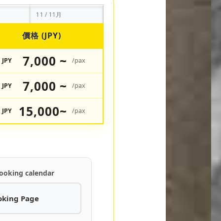
11 / 11月
價格 (JPY)
7,000 ~
JPY
/pax
7,000 ~
JPY
/pax
15,000~
JPY
/pax
ooking calendar
oking Page