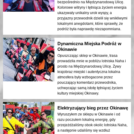
bezpośrednio na Międzynarodową Ulicę.
Kolorowe witryny i tętniąca życiem energia
ukazywały unikalny urok wyspy, a
przyjazny przewodnik dzielił się wnikliwymi
lokalnymi anegdotami, które sprawiły, że
podróż była naprawdę niezapomniana.
Dynamiczna Miejska Podróż w
Okinawie
Opuszczając sklep w Okinawie, trasa
prowadziła mnie w pobliżu lotniska Naha i
prosto na Międzynarodową Ulicę. Żywy
krajobraz miejski i autentyczna lokalna
atmosfera były wzbogacone przez
pouczający komentarz przewodnika,
uchwycając samą istotę tętniącej życiem
kultury miejskiej Okinawy.
Elektryzujący bieg przez Okinawę
Wyruszyłem ze sklepu w Okinawie i od
razu poczułem lokalną energię, gdy
przejeżdżaliśmy obok okolic lotniska Naha,
a następnie udaliśmy się wzdłuż