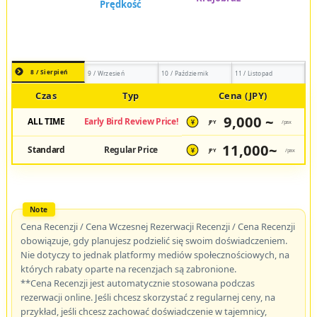
8 / Sierpień
9 / Wrzesień
10 / Październik
11 / Listopad
Czas
Typ
Cena (JPY)
9,000 ~
ALL TIME
Early Bird Review Price!
JPY
/pax
¥
11,000~
Standard
Regular Price
JPY
/pax
¥
Cena Recenzji / Cena Wczesnej Rezerwacji Recenzji / Cena Recenzji
obowiązuje, gdy planujesz podzielić się swoim doświadczeniem.
Nie dotyczy to jednak platformy mediów społecznościowych, na
których rabaty oparte na recenzjach są zabronione.
**Cena Recenzji jest automatycznie stosowana podczas
rezerwacji online. Jeśli chcesz skorzystać z regularnej ceny, na
przykład, jeśli chcesz zachować doświadczenie w tajemnicy,