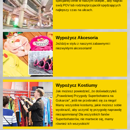
specjalnej cenie w naszym sklepie., aby nagrać
swój POV lub rodzinę/przyjaciół spędzających
najlepszy czas na ulicach.
Wypożycz Akcesoria
Jeździj w stylu z naszymi zabawnymi i
niezwykłymi akcesoriami!
Wypożycz Kostiumy
Jak możesz powiedzieć, że doświadczyłeś
„Prawdziwej Przygody Superbohatera na
Gokarcie”, jeśli nie przebrałeś się za niego!
Mamy wszystkie kostiumy, jakie możesz sobie
wyobrazić, aby uczynić tę przygodę naprawdę
niezapomnianą! Dla wszystkich fanów
Superbohaterów, nie martwcie się, mamy
również ich wszystkich!