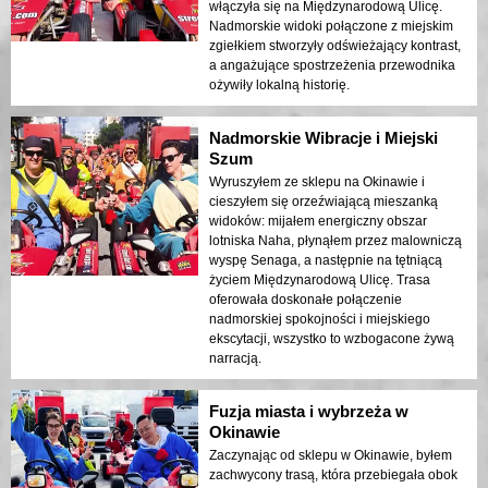
włączyła się na Międzynarodową Ulicę.
Nadmorskie widoki połączone z miejskim
zgiełkiem stworzyły odświeżający kontrast,
a angażujące spostrzeżenia przewodnika
ożywiły lokalną historię.
Nadmorskie Wibracje i Miejski
Szum
Wyruszyłem ze sklepu na Okinawie i
cieszyłem się orzeźwiającą mieszanką
widoków: mijałem energiczny obszar
lotniska Naha, płynąłem przez malowniczą
wyspę Senaga, a następnie na tętniącą
życiem Międzynarodową Ulicę. Trasa
oferowała doskonałe połączenie
nadmorskiej spokojności i miejskiego
ekscytacji, wszystko to wzbogacone żywą
narracją.
Fuzja miasta i wybrzeża w
Okinawie
Zaczynając od sklepu w Okinawie, byłem
zachwycony trasą, która przebiegała obok