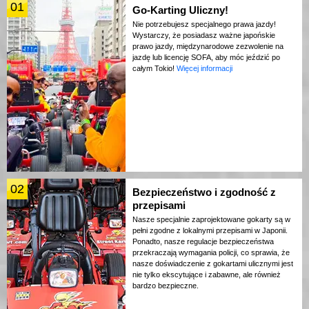
01
Go-Karting Uliczny!
Nie potrzebujesz specjalnego prawa jazdy!
Wystarczy, że posiadasz ważne japońskie
prawo jazdy, międzynarodowe zezwolenie na
jazdę lub licencję SOFA, aby móc jeździć po
całym Tokio!
Więcej informacji
02
Bezpieczeństwo i zgodność z
przepisami
Nasze specjalnie zaprojektowane gokarty są w
pełni zgodne z lokalnymi przepisami w Japonii.
Ponadto, nasze regulacje bezpieczeństwa
przekraczają wymagania policji, co sprawia, że
nasze doświadczenie z gokartami ulicznymi jest
nie tylko ekscytujące i zabawne, ale również
bardzo bezpieczne.