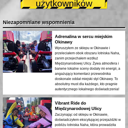
użytkowników
Niezapomniane wspomnienia
Adrenalina w sercu miejskim
Okinawy
Wyruszyłem ze sklepu w Okinawie i
przeleciałem obok obszaru lotniska Naha,
zanim przejechałem wzdłuż
Międzynarodowej Ulicy. Żywa atmosfera i
barwne lokalne sceny dodały mi energii, a
angażujący komentarz przewodnika
doskonale oddał miejski styl Okinawy. To
absolutny must dla każdego, kto pragnie
autentycznego lokalnego doświadczenia!
Vibrant Ride do
Międzynarodowej Ulicy
Zaczynając od sklepu w Okinawie,
doświadczyłem ekscytującej przejażdżki w
pobliżu lotniska Naha, która prowadziła