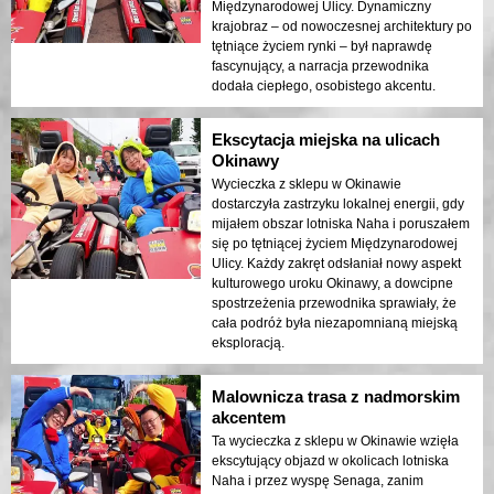
Międzynarodowej Ulicy. Dynamiczny
krajobraz – od nowoczesnej architektury po
tętniące życiem rynki – był naprawdę
fascynujący, a narracja przewodnika
dodała ciepłego, osobistego akcentu.
Ekscytacja miejska na ulicach
Okinawy
Wycieczka z sklepu w Okinawie
dostarczyła zastrzyku lokalnej energii, gdy
mijałem obszar lotniska Naha i poruszałem
się po tętniącej życiem Międzynarodowej
Ulicy. Każdy zakręt odsłaniał nowy aspekt
kulturowego uroku Okinawy, a dowcipne
spostrzeżenia przewodnika sprawiały, że
cała podróż była niezapomnianą miejską
eksploracją.
Malownicza trasa z nadmorskim
akcentem
Ta wycieczka z sklepu w Okinawie wzięła
ekscytujący objazd w okolicach lotniska
Naha i przez wyspę Senaga, zanim