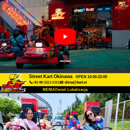
Street Kart Okinawa
OPEN 10:00-22:00
📞+81-90-3322-3311
📧
shina@kart.st
MENU/Zmień Lokalizację
TOP
O nas
Specyfikacja
Cena
Dojazd
Opinie
FAQ