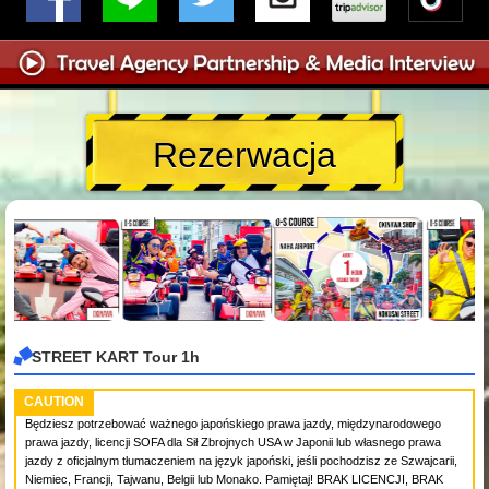
Rezerwacja
STREET KART Tour 1h
CAUTION
Będziesz potrzebować ważnego japońskiego prawa jazdy, międzynarodowego
prawa jazdy, licencji SOFA dla Sił Zbrojnych USA w Japonii lub własnego prawa
jazdy z oficjalnym tłumaczeniem na język japoński, jeśli pochodzisz ze Szwajcarii,
Niemiec, Francji, Tajwanu, Belgii lub Monako. Pamiętaj! BRAK LICENCJI, BRAK