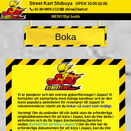
Street Kart Shibuya
OPEN 10:00-22:00
📞+81-80-9999-2525
📧
shina@kart.st
MENY/Byt butik
HEM
Boka
Om oss
Specifikationer
Pris
Hitta hit
Röster
FAQ
Företag
Boka
Byt butik
Tokyo Shinagawa
Tokyo Akihabara#1
Tokyo Akihabara#2
Tokyo Shibuya
Vi är
pionjärer
och
det största gokartföretaget
i Japan! Vi
Tokyo Shibuya Annex
Tokyo Bay
fortsätter att samarbeta med
många kändisar
och är
den
mest populära aktiviteten
för resenärer till Japan! Vi
rekommenderar starkt att du
bokar så snart som möjligt.
Tokyo Asakusa
Osaka
Varning! Om du anländer till vår butik utan de erforderliga
originaldokumenten för att köra i Japan, kan du inte delta i
Okinawa
aktiviteten och du får ingen återbetalning.
(beskrivs
nedan
„Körkort för att köra i Japan“
) Om du inte har de
erforderliga dokumenten för att köra i Japan, kan du inte