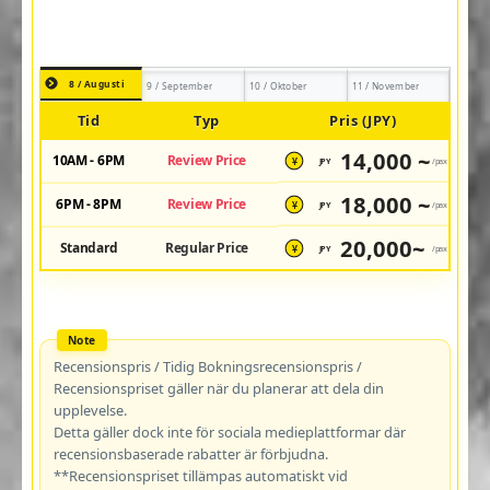
8 / Augusti
9 / September
10 / Oktober
11 / November
Tid
Typ
Pris (JPY)
14,000 ~
10AM - 6PM
Review Price
JPY
/pax
¥
18,000 ~
6PM - 8PM
Review Price
JPY
/pax
¥
20,000~
Standard
Regular Price
JPY
/pax
¥
Recensionspris / Tidig Bokningsrecensionspris /
Recensionspriset gäller när du planerar att dela din
upplevelse.
Detta gäller dock inte för sociala medieplattformar där
recensionsbaserade rabatter är förbjudna.
**Recensionspriset tillämpas automatiskt vid