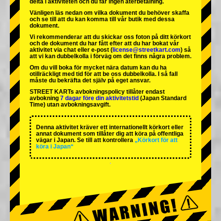
delta i aktiviteten och du får ingen återbetalning.
Vänligen läs nedan om vilka dokument du behöver skaffa
och se till att du kan komma till vår butik med dessa
dokument.
Vi rekommenderar att du skickar oss foton på ditt körkort
och de dokument du har fått efter att du har bokat vår
aktivitet via chat eller e-post (
license@streetkart.com
) så
att vi kan dubbelkolla i förväg om det finns några problem.
Om du vill boka för mycket nära datum kan du ha
otillräckligt med tid för att be oss dubbelkolla. I så fall
måste du bekräfta det själv på eget ansvar.
STREET KARTs avbokningspolicy tillåter endast
avbokning
7 dagar före din aktivitetstid
(Japan Standard
Time) utan avbokningsavgift.
Denna aktivitet kräver ett internationellt körkort eller
annat dokument som tillåter dig att köra på offentliga
vägar i Japan. Se till att kontrollera
„Körkort för att
köra i Japan“